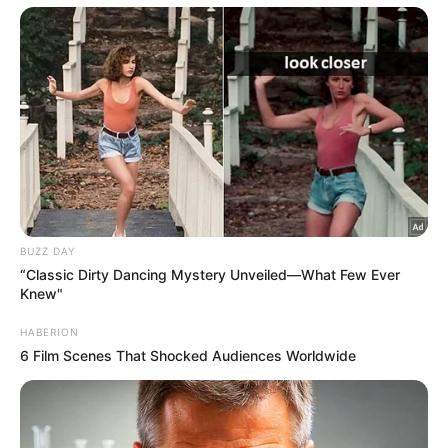
Ramai tak sedar 5 kesilapan ini buat resume terus
ditolak
June 25, 2026