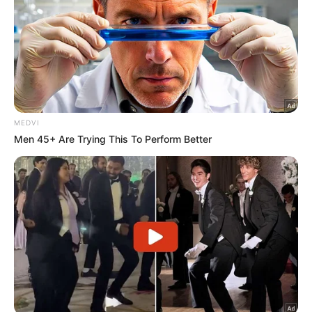
7 tabiat ketika bekerja yang menjejaskan kerjaya
June 25, 2026
ARTIKEL TERKINI
Apa punca manusia tersedu?
August 6, 2026
Berapa banyak air perlu minum di
sekolah?
July 9, 2026
Fakta Semesta: Kenapa langit warna