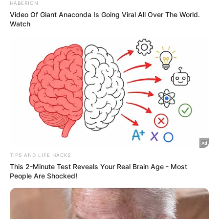
Melayari media sosial bukan sekadar hiburan
sekiranya ia dimanfaatkan untuk mendapatkan
maklumat semasa, mengikuti trend, serta memahami
minat dan tingkah laku pengguna.
Individu yang peka terhadap jenis kandungan yang
mendapat sambutan tinggi, waktu siaran yang sesuai
dan gaya komunikasi yang berkesan memiliki
kelebihan dalam dunia pemasaran dan komunikasi
digital.
Aplikasi dalam kerjaya:
Pencipta kandungan – menghasilkan bahan kreatif
yang menarik dan relevan untuk pelbagai platform
digital.