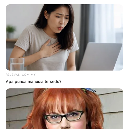
Home
»
Tabiat yang tidak disangka bernilai di tempat kerja
Tabiat yang tidak
disangka bernilai di
tempat kerja
By
AMAL HAYATI FAUZI
January 23, 2026
2 Mins Read
WhatsApp
Facebook
Twitter
Telegram
LinkedIn