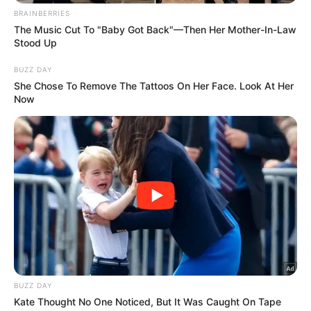
biru?
July 1, 2026
Wajib tahu kewujudan cukai ini
sebelum beli aset hartanah
June 25, 2026
Ramai tak sedar 5 kesilapan ini buat
resume terus ditolak
June 25, 2026
IKUTI KAMI DI MEDIA SOSIAL
Facebook
Twitter