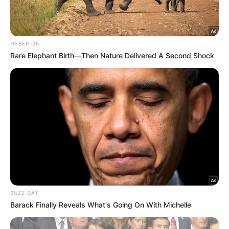
banyak bidang kerjaya.
Mereka yang sering dianggap sebagai ‘ekstrovert’
atau penghibur semula jadi sebenarnya berpotensi
besar dalam kerjaya yang melibatkan pengurusan
manusia dan hubungan profesional.
Aplikasi dalam kerjaya:
Pengurus kejayaan pelanggan (CSM) memastikan
kepuasan pelanggan dan mengekalkan hubungan
jangka panjang.
Sumber manusia (Human resource) – mengurus
kebajikan pekerja, pembangunan bakat dan budaya
organisasi.
Pengurus komuniti – membina dan menyelia