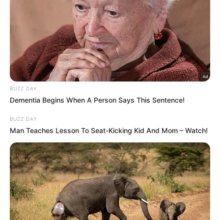
Pengurus media sosial – merancang strategi
kandungan, mengurus interaksi pengguna dan
meningkatkan kehadiran jenama dalam talian.
Penulis iklan (copywriter) – menghasilkan teks
pemasaran yang berimpak.
Penganalisis produk – menilai tingkah laku
pengguna serta keberkesanan ciri produk
berdasarkan maklum balas dan data digital.
Suka bersosial
Individu yang gemar bersosial dan mudah bergaul
sering memiliki kemahiran komunikasi interpersonal
yang baik. Keupayaan memahami emosi orang lain,
mengurus perbualan dan menyesuaikan diri dalam
pelbagai situasi sosial merupakan aset penting dalam