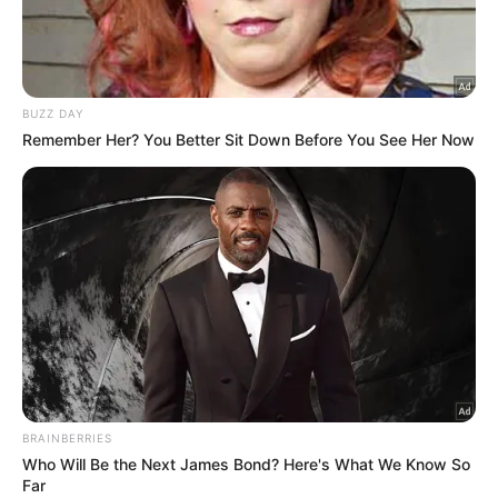
Tabiat yang tidak disangka bernilai di tempat kerja. GAMBAR HIASAN
CANVA
TERDAPAT banyak tabiat yang sering dilabel sebagai
tidak produktif seperti menonton filem tanpa henti,
meluangkan masa dengan melayari media sosial dan