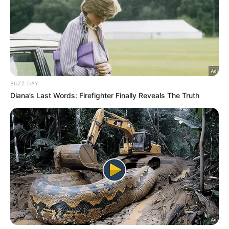
penceritaan dan pelbagai kemahiran lain yang
terdapat dalam sesebuah produksi filem.
Aplikasi dalam kerjaya:
Penerbit – menyelia keseluruhan proses
penghasilan kandungan dan memastikan kualiti
produksi.
Penulis skrip – membangunkan jalan cerita dan
dialog yang menarik serta berkesan.
QA Tester – menilai kandungan atau produk digital
dengan mengenal pasti ketidakkonsistenan dan
kelemahan dari sudut pengalaman pengguna.
Melayari media sosial