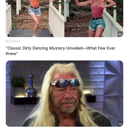
Berapa banyak air perlu minum di
sekolah?
July 9, 2026
Fakta Semesta: Kenapa langit warna
biru?
July 1, 2026
Wajib tahu kewujudan cukai ini
sebelum beli aset hartanah
June 25, 2026
Ramai tak sedar 5 kesilapan ini buat
resume terus ditolak