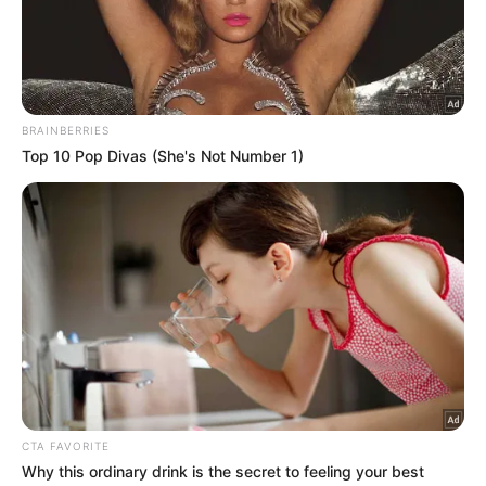
Melindungi mata daripada penyakit.
Pembentukan tahi mata merupakan sistem semula
jadi demi mata kekal sihat.
Adakah tahi mata boleh memberi kesan
buruk?
Walaupun sudah menjadi kebiasaan untuk mendapat
tahi mata setiap hari, tidak mustahil ia juga boleh
menjadi petunjuk masalah kesihatan mata sekiranya
terdapat tanda berikut.
Jumlahnya terlalu banyak dari sedia kala.
Berwarna kuning atau hijau.
Penglihatan menjadi lebih kabur dan mata rasa
pedih.