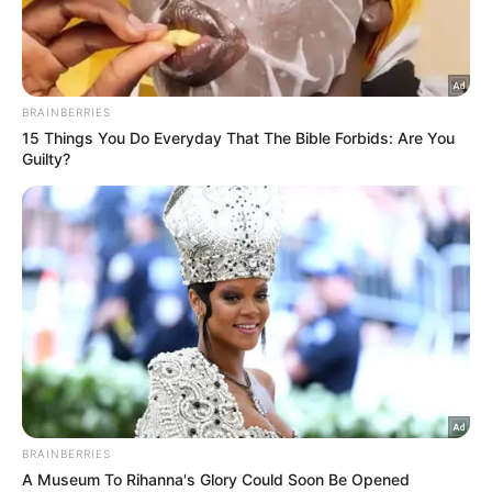
Tahi mata sebagai pelindung mata senyap. GAMBAR HIASAN CANVA
TAHUKAH anda, tahi mata sebenarnya baik untuk
kesihatan mata. Ini kerana tahi mata terbentuk
daripada campuran mukus, minyak, sel kulit mati dan
sisa kotoran lain yang terkumpul di tepi mata. Ketika
berjaga, mata sentiasa berkelip dan diliputi air mata