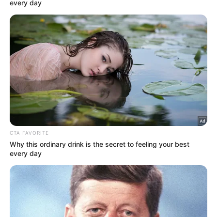
Jika anda sedang mengalami tanda-tanda ini perlu
segera lakukan pemeriksaan doktor. Ini kerana
berkemungkinan besar anda menghidapi jangkitan
mata.
Antara punca tahi mata berlebihan dari biasa
Jangkitan kuman
Tahi mata yang banyak dan berwarna kehijauan dan
kekuningan boleh berlaku ketika sedang jatuh sakit.
Alahan mata
Individu yang mempunyai sejarah alahan dan kerap