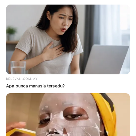
Home
»
Tahi mata sebagai pelindung mata senyap
Tahi mata sebagai
pelindung mata senyap
By
AMAL HAYATI FAUZI
December 19, 2025
2 Mins Read
WhatsApp
Facebook
Twitter
Telegram
LinkedIn