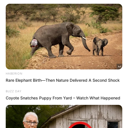
KERJAYA
December 29, 2023
Bonus diberikan mengikut jumlah
senaman? syarikat ini perkenal peraturan
baharu
BONUS kebiasaannya diberikan kepada pekerja yang
menunjukkan prestasi kerja yang cemerlang, tetapi
berbeza dengan sebuah syarikat di China yang menilai…
ARTIKEL TERKINI
Apa punca manusia tersedu?
August 6, 2026