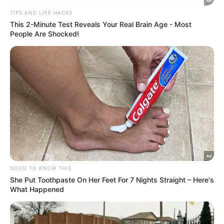
IKUTI KAMI DI MEDIA SOSIAL
Facebook
Twitter
Langgan Informasi
Langgan untuk mendapatkan informasi terkini
dari kami.