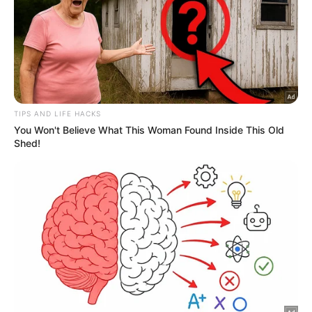
Berapa banyak air perlu minum di
sekolah?
July 9, 2026
Fakta Semesta: Kenapa langit warna
biru?
July 1, 2026
Wajib tahu kewujudan cukai ini
sebelum beli aset hartanah
June 25, 2026
Ramai tak sedar 5 kesilapan ini buat
resume terus ditolak
June 25, 2026