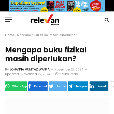
Home
»
Mengapa buku fizikal masih diperlukan?
Mengapa buku fizikal
masih diperlukan?
By
JOHANNA MUMTAZ WANPA
November 27, 2024
Updated:
November 27, 2024
2 Mins Read
WhatsApp
Facebook
Twitter
Telegram
LinkedIn