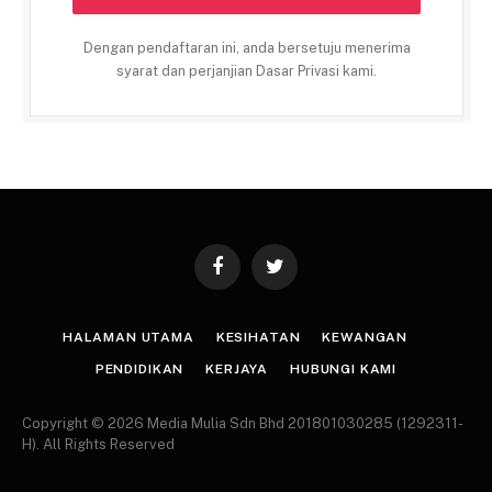
Dengan pendaftaran ini, anda bersetuju menerima
syarat dan perjanjian Dasar Privasi kami.
Facebook
Twitter
HALAMAN UTAMA
KESIHATAN
KEWANGAN
PENDIDIKAN
KERJAYA
HUBUNGI KAMI
Copyright © 2026 Media Mulia Sdn Bhd 201801030285 (1292311-
H). All Rights Reserved